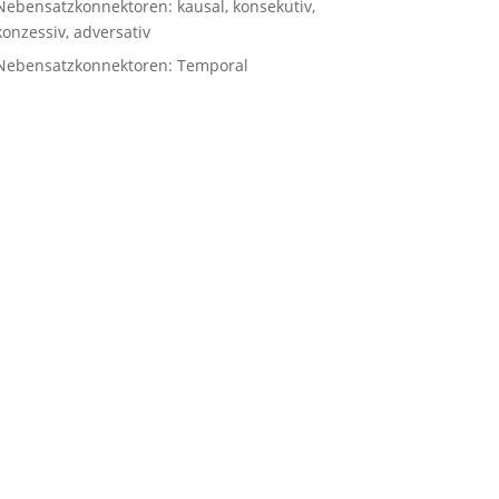
Nebensatzkonnektoren: kausal, konsekutiv,
konzessiv, adversativ
Nebensatzkonnektoren: Temporal