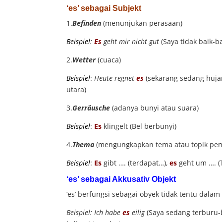
‘es’ sebagai Subjekt
1.
Befinden
(menunjukan perasaan)
Beispiel
:
Es
geht mir nicht gut
(Saya tidak baik-ba
2.
Wetter
(cuaca)
Beispiel
:
Heute regnet
es
(sekarang sedang huja
utara)
3.
Gerräusche
(adanya bunyi atau suara)
Beispiel
:
Es
klingelt (Bel berbunyi)
4.
Thema
(mengungkapkan tema atau topik pe
Beispiel
:
Es
gibt …. (terdapat…),
es
geht um …. (
‘es’ sebagai Akkusativ Objekt
‘es’ berfungsi sebagai obyek tidak tentu dalam
Beispiel: Ich habe
es
eilig
(Saya sedang terburu-