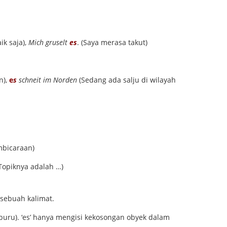
ik saja),
Mich gruselt
es
. (Saya merasa takut)
n),
e
s
schneit im Norden
(Sedang ada salju di wilayah
mbicaraan)
Topiknya adalah …)
 sebuah kalimat.
buru). ‘es’ hanya mengisi kekosongan obyek dalam