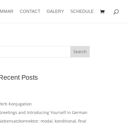
AMMAR
CONTACT
GALERY
SCHEDULE
Search
Recent Posts
Verb Konjugation
Greetings and Introducing Yourself in German
Nebensatzkonnektor: modal, konditional, final