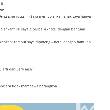
i)
in!)
 Fernsehen gucken
. (Saya membolehkan anak saya hanya
lehkan” HP saya diperbaiki -note: dengan bantuan
lehkan” rambut saya dipotong – note: dengan bantuan
 arti dari verb
lassen
.
pembicara tidak membawa barangnya.