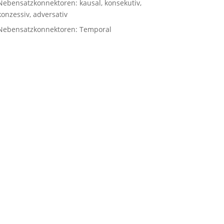
Nebensatzkonnektoren: kausal, konsekutiv,
konzessiv, adversativ
Nebensatzkonnektoren: Temporal