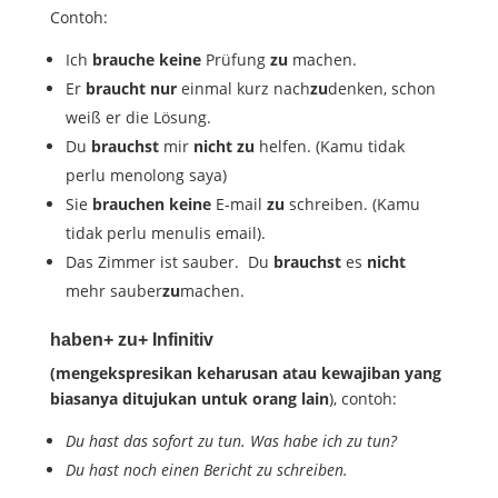
Contoh:
Ich
brauche
keine
Prüfung
zu
machen.
Er
braucht
nur
einmal kurz nach
zu
denken, schon
weiß er die Lösung.
Du
brauchst
mir
nicht zu
helfen. (Kamu tidak
perlu menolong saya)
Sie
brauchen
keine
E-mail
zu
schreiben. (Kamu
tidak perlu menulis email).
Das Zimmer ist sauber. Du
brauchst
es
nicht
mehr sauber
zu
machen.
haben+ zu+ Infinitiv
(mengekspresikan keharusan atau kewajiban yang
biasanya ditujukan untuk orang lain
), contoh:
Du hast das sofort zu tun. Was habe ich zu tun?
Du hast noch einen Bericht zu schreiben.