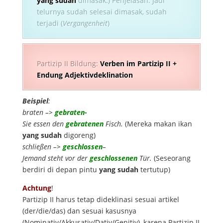
yang
sudah
dimasak.) Penjelasan: Jadi
telurnya sudah selesai dimasak, sudah
terjadi (
Vergangenheit
)
Partizip II Bildung:
Verben im Partizip II +
Endung Adjektivdeklination
Beispiel
:
braten –>
gebraten-
Sie essen den
gebratenen
Fisch.
(Mereka makan ikan
yang
sudah
digoreng)
schließen –>
geschlossen
–
Jemand steht vor der
geschlossenen
Tür.
(Seseorang
berdiri di depan pintu
yang
sudah
tertutup)
Achtung
!
Partizip II harus tetap dideklinasi sesuai artikel
(der/die/das) dan sesuai kasusnya
(Nominativ/Akkusativ/Dativ/Genitiv), karena Partizip II