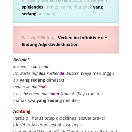
di dalam kalimat tersebut. z.B: Ich sehe ein
spielendes
Kind (Saya melihat anak
yang
sedang
bermain)
Partizip I Bildung:
Verben im Infinitiv + d +
Endung Adjektivdeklination
Beispiel
:
kochen –> kochen
d
–
Ich warte auf
das
kochen
de
Wasser.
(Saya menunggu
air
yang sedang
dimasak)
malen –> malen
d-
Ich sehe einen malen
den
Student.
(Saya melihat
mahasiswa
yang
sedang
melukis)
Achtung
!
Partizip I harus tetap dideklinasi sesuai artikel
(der/die/das) dan sesuai kasusnya
(Nominativ/Akkusativ/Dativ/Genitiv), karena Partizip I